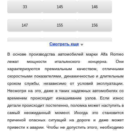
33
145
146
147
155
156
159
Смотреть еще
164
166
В основе производства автомобилей марки Alfa Romeo
лежат мощности итальянского концерна. Они
168
4C
75
характеризуются премиальным качеством, отличными
скоростными показателями, динамичностью и длительным
BRERA
GIULIETTA
GT
сроком службы, независимо от условий эксплуатации.
Несмотря на это, даже в таких надежных автомобилях со
временем происходит изнашивание узлов. Если износ
GTV
MITO
RZ
детали происходит постепенно, поломка может наступить в
самый неожиданный момент. Иногда это становится
SPIDER
SZ
причиной опасных ситуаций на дороге и даже может
привести к аварии. Чтобы не допустить этого, необходимо