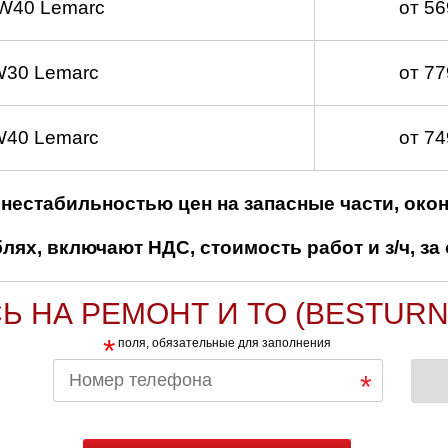
W40 Lemarc
от 5
W30 Lemarc
от 7
W40 Lemarc
от 7
нестабильностью цен на запасные части, око
ях, включают НДС, стоимость работ и з/ч, за 
Ь НА РЕМОНТ И ТО (BESTURN 
*
поля, обязательные для заполнения