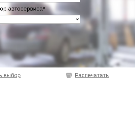
ор автосервиса*
ь выбор
Распечатать