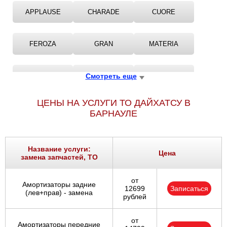
APPLAUSE
CHARADE
CUORE
FEROZA
GRAN
MATERIA
ROCKY
Смотреть еще
SIRION
TERIOS
ЦЕНЫ НА УСЛУГИ ТО ДАЙХАТСУ В
TREVIS
YRV
БАРНАУЛЕ
Название услуги:
Цена
замена запчастей, ТО
от
Амортизаторы задние
12699
Записаться
(лев+прав) - замена
рублей
от
Амортизаторы передние