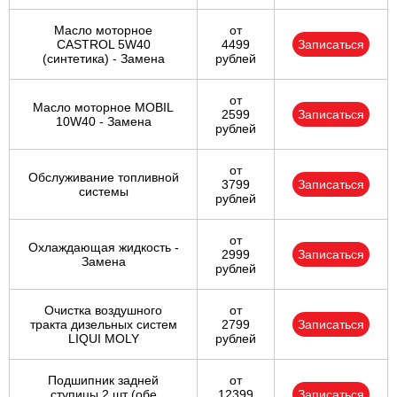
Масло моторное
от
CASTROL 5W40
4499
Записаться
(синтетика) - Замена
рублей
от
Масло моторное MOBIL
2599
Записаться
10W40 - Замена
рублей
от
Обслуживание топливной
3799
Записаться
системы
рублей
от
Охлаждающая жидкость -
2999
Записаться
Замена
рублей
Очистка воздушного
от
тракта дизельных систем
2799
Записаться
LIQUI MOLY
рублей
Подшипник задней
от
ступицы 2 шт (обе
12399
Записаться