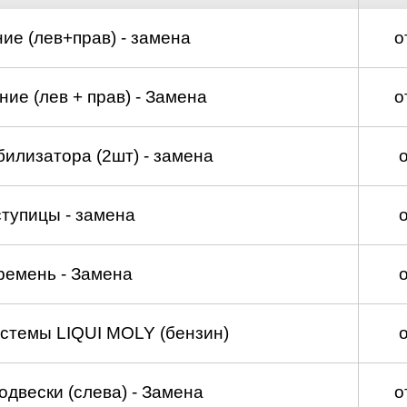
ие (лев+прав) - замена
о
ие (лев + прав) - Замена
о
билизатора (2шт) - замена
тупицы - замена
ремень - Замена
стемы LIQUI MOLY (бензин)
двески (слева) - Замена
о