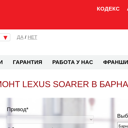
КОДЕКС
/
НЕТ
И
ГАРАНТИЯ
РАБОТА У НАС
ФРАНШИ
ОНТ LEXUS SOARER В БАРН
Привод*
Выб