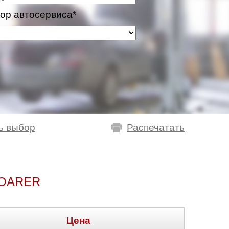
ор автосервиса*
ь выбор
Распечатать
SOARER
Цена