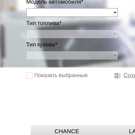
Модель автомобиля*
Тип топлива*
Тип кузова*
Сох
Показать выбранные
CHANCE
L