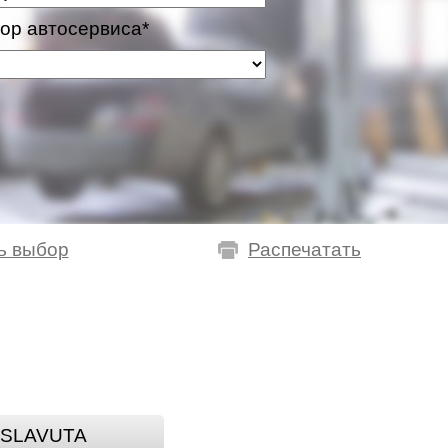
ор автосервиса*
ь выбор
Распечатать
SLAVUTA