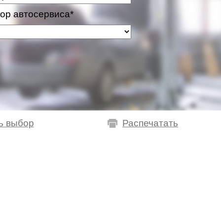
ор автосервиса*
ь выбор
Распечатать