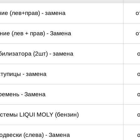
ие (лев+прав) - замена
о
ие (лев + прав) - Замена
о
билизатора (2шт) - замена
тупицы - замена
ремень - Замена
стемы LIQUI MOLY (бензин)
двески (слева) - Замена