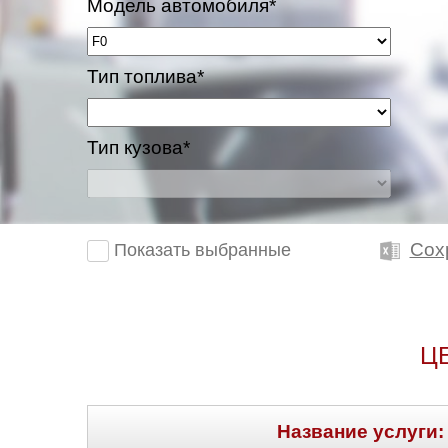
Модель автомобиля*
Тип топлива*
Тип кузова*
Сох
Показать выбранные
Ц
Название услуги: