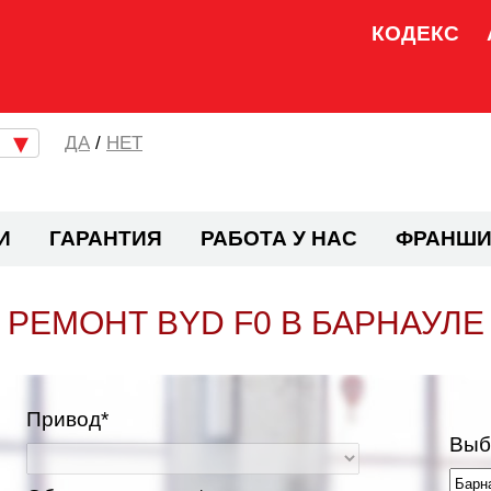
КОДЕКС
/
НЕТ
И
ГАРАНТИЯ
РАБОТА У НАС
ФРАНШИ
РЕМОНТ BYD F0 В БАРНАУЛЕ
Привод*
Выб