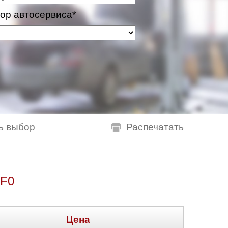
ор автосервиса*
ь выбор
Распечатать
F0
Цена