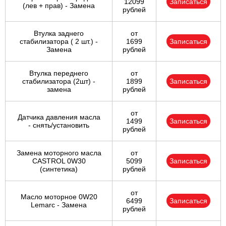
12099
Записаться
(лев + прав) - Замена
IMPALA
K2500
KALOS
рублей
Втулка заднего
от
LACETTI
LANOS
LUMINA
стабилизатора ( 2 шт.) -
1699
Записаться
Замена
рублей
MATIZ
MW
NIVA
Втулка переднего
от
стабилизатора (2шт) -
1899
Записаться
замена
рублей
NUBIRA
ORLANDO
REZZO
от
Датчика давления масла
1499
Записаться
- снять/установить
рублей
S10
SILVERADO
SPARK
Замена моторного масла
от
CASTROL 0W30
5099
Записаться
SUBURBAN
TAHOE
TRACKER
(синтетика)
рублей
от
Масло моторное 0W20
TRAILBLAZER
TRANS
VENTURE
6499
Записаться
Lemarc - Замена
рублей