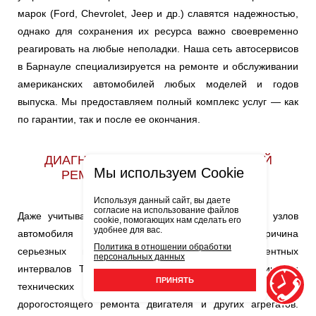
марок (Ford, Chevrolet, Jeep и др.) славятся надежностью,
однако для сохранения их ресурса важно своевременно
реагировать на любые неполадки. Наша сеть автосервисов
в Барнауле специализируется на ремонте и обслуживании
американских автомобилей любых моделей и годов
выпуска. Мы предоставляем полный комплекс услуг — как
по гарантии, так и после ее окончания.
ДИАГНОСТИКА И СВОЕВРЕМЕННЫЙ
Мы используем Cookie
РЕМОНТ — ЗАЛОГ ЭКОНОМИИ
Используя данный сайт, вы даете
согласие на использование файлов
Даже учитывая продуманную конструкцию, ресурс узлов
cookie, помогающих нам сделать его
удобнее для вас.
автомобиля Шевроле ограничен. Частая причина
Политика в отношении обработки
серьезных поломок — нарушение регламентных
персональных данных
интервалов ТО. Своевременная замена расходников и
ПРИНЯТЬ
технических жидкостей — лучшая профилактика
дорогостоящего ремонта двигателя и других агрегатов.