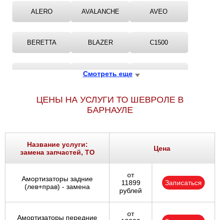
ALERO
AVALANCHE
AVEO
BERETTA
BLAZER
C1500
C2500
Смотреть еще
C3500
CAMARO
ЦЕНЫ НА УСЛУГИ ТО ШЕВРОЛЕ В
CAPRICE
CAPTIVA
CAVALIER
БАРНАУЛЕ
CHEVROLET
COBALT
CORSA
Название услуги:
Цена
замена запчастей, ТО
CORSICA
CORVETTE
CRUZE
от
Амортизаторы задние
11899
Записаться
(лев+прав) - замена
рублей
EPICA
EQUINOX
EVANDA
от
Амортизаторы передние