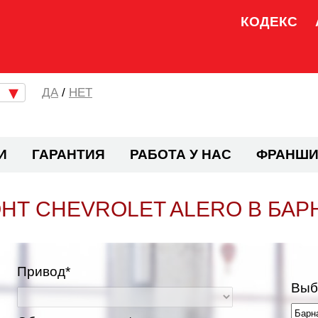
КОДЕКС
/
НЕТ
И
ГАРАНТИЯ
РАБОТА У НАС
ФРАНШИ
НТ CHEVROLET ALERO В БАР
Привод*
Выб