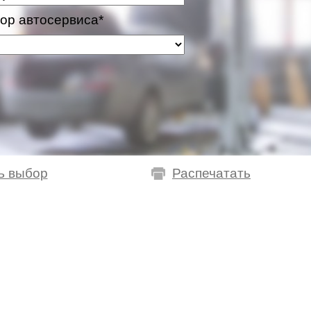
ор автосервиса*
ь выбор
Распечатать