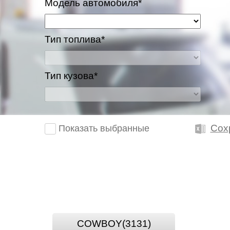
Модель автомобиля*
Тип топлива*
Тип кузова*
Сох
Показать выбранные
COWBOY(3131)