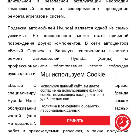
длительной и безопасной эксплуатации необходим
комплексный подход и своевременное проведение
ремонта агрегатов и систем.
Подвеска автомобилей Hyundai является одной из самых
уязвимых. Ее неисправность может стать причиной
повреждения других компонентов. В сети автоцентров
«Белый Сервис» в Барнауле специалисты выполнят
ремонт автомобилей Hyundai (Хендэ) на
профессиональном оборудовании, строго соблюдая
Мы используем Cookie
руководства и технологические карты производителя.
«Белый Сервис» — официальный сервис,
Используя данный сайт, вы даете
согласие на использование файлов
специализирующийся в том числе на автомобилях бренда
cookie, помогающих нам сделать его
удобнее для вас.
Hyundai. Наш подход основан на комплексном техническом
Политика в отношении обработки
обслуживании и использовании оригинальных запасных
персональных данных
частей (запчастей) или качественных аналогов и
ПРИНЯТЬ
материалов. Это гарантирует высокое качество проведения
работ и предсказуемый результат, а также получение