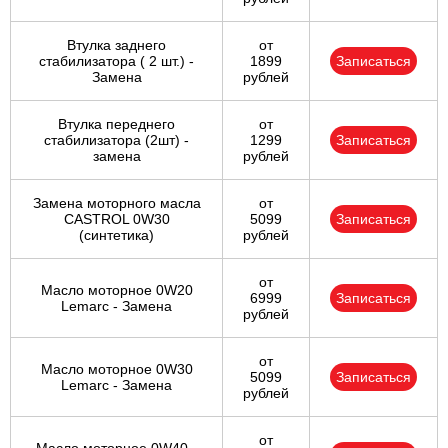
SANTAMO
SOLARIS
SONATA
Втулка заднего
от
стабилизатора ( 2 шт.) -
1899
Записаться
Замена
рублей
TERRACAN
TRAJET
TUCSON
Втулка переднего
от
стабилизатора (2шт) -
1299
Записаться
VELOSTER
XG
i10
замена
рублей
Замена моторного масла
от
i20
i30
i40
CASTROL 0W30
5099
Записаться
(синтетика)
рублей
ix20
ix35
ix55
от
Масло моторное 0W20
6999
Записаться
Lemarc - Замена
рублей
от
Масло моторное 0W30
5099
Записаться
Lemarc - Замена
рублей
от