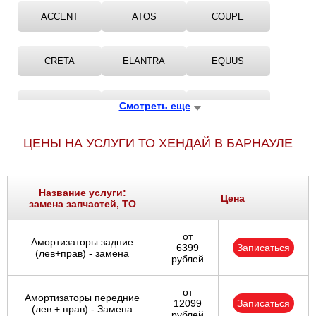
ACCENT
ATOS
COUPE
CRETA
ELANTRA
EQUUS
GALLOPER
Смотреть еще
GENESIS
GETZ
ЦЕНЫ НА УСЛУГИ ТО ХЕНДАЙ В БАРНАУЛЕ
GRAND
GRAND SANTA F?
GRANDEUR
Название услуги:
LANTRA
MARCIA
MATRIX
Цена
замена запчастей, ТО
от
NF
PONY
S
Амортизаторы задние
6399
Записаться
(лев+прав) - замена
рублей
SANTA
SANTA F?
SANTA FE
от
Амортизаторы передние
12099
Записаться
(лев + прав) - Замена
рублей