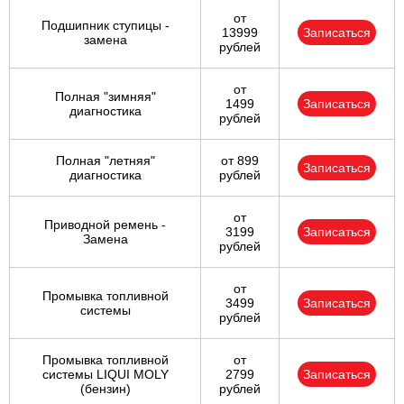
от
Подшипник ступицы -
13999
Записаться
замена
рублей
от
Полная "зимняя"
1499
Записаться
диагностика
рублей
Полная "летняя"
от 899
Записаться
диагностика
рублей
от
Приводной ремень -
3199
Записаться
Замена
рублей
от
Промывка топливной
3499
Записаться
системы
рублей
Промывка топливной
от
системы LIQUI MOLY
2799
Записаться
(бензин)
рублей