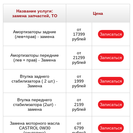
Название услуги:
Цена
замена запчастей, ТО
от
Амортизаторы задние
17399
Записаться
(лев+прав) - замена
рублей
от
Амортизаторы передние
21299
Записаться
(лев + прав) - Замена
рублей
Втулка заднего
от
стабилизатора ( 2 шт.) -
1999
Записаться
Замена
рублей
Втулка переднего
от
стабилизатора (2шт) -
2199
Записаться
замена
рублей
Замена моторного масла
от
CASTROL 0W30
6799
Записаться
(синтетика)
рублей