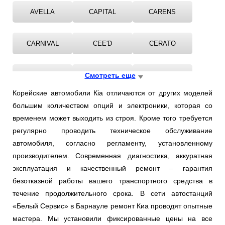
AVELLA
CAPITAL
CARENS
CARNIVAL
CEE'D
CERATO
CLARUS
Смотреть еще
JOICE
MAGENTIS
Корейские автомобили Кia отличаются от других моделей
большим количеством опций и электроники, которая со
MOHAVE
OPIRUS
OPTIMA
временем может выходить из строя. Кроме того требуется
регулярно проводить техническое обслуживание
PICANTO
PRIDE
PRO
автомобиля, согласно регламенту, установленному
производителем. Современная диагностика, аккуратная
эксплуатация и качественный ремонт – гарантия
QUORIS
RETONA
RIO
безотказной работы вашего транспортного средства в
течение продолжительного срока. В сети автостанций
ROADSTER
SEPHIA
SHUMA
«Белый Сервис» в Барнауле ремонт Киа проводят опытные
мастера. Мы установили фиксированные цены на все