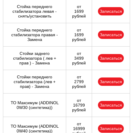
Стойка переднего
от
стабилизатора левая -
1699
Записаться
снять/установить
рублей
Стойка переднего
от
стабилизатора правая -
1699
Записаться
Замена
рублей
Стойки заднего
от
стабилизатора ( лев +
3499
Записаться
прав ) - Замена
рублей
Стойки переднего
от
стабилизатора (лев +
2799
Записаться
прав) - Замена
рублей
от
ТО Максимум (ADDINOL
16799
Записаться
0W30 (синтетика))
рублей
от
ТО Максимум (ADDINOL
16999
Записаться
0W40 (синтетика))