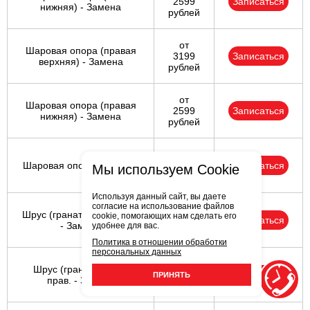
2599
Записаться
нижняя) - Замена
рублей
от
Шаровая опора (правая
3199
Записаться
верхняя) - Замена
рублей
от
Шаровая опора (правая
2599
Записаться
нижняя) - Замена
рублей
от
Шаровая опора - Замена
2599
Записаться
Мы используем Cookie
рублей
Используя данный сайт, вы даете
согласие на использование файлов
от
Шрус (граната) задн. лев.
cookie, помогающих нам сделать его
4299
Записаться
- Замена
удобнее для вас.
рублей
Политика в отношении обработки
персональных данных
от
Шрус (граната) задн.
4299
Записаться
ПРИНЯТЬ
прав. - Замена
рублей