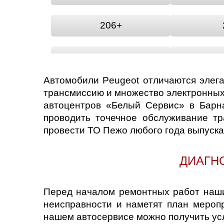
206+
306
Автомобили Peugeot отличаются элег
405
трансмиссию и множество электронных
автоцентров «Белый Сервис» в Барн
проводить точечное обслуживание т
504
провести ТО Пежо любого года выпуска
607
ДИАГН
2008
Перед началом ремонтных работ наши
неисправности и наметят план мероп
5008
B
нашем автосервисе можно получить усл