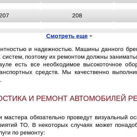
207
208
307
308
Смотреть еще
антностью и надежностью. Машины данного бре
406
407
 систем, поэтому их ремонтом должны заниматьс
ауле есть все необходимое высокоточное обор
ранспортных средств. Мы качественно выполн
505
508
.
806
807
ОСТИКА И РЕМОНТ АВТОМОБИЛЕЙ P
3008
4007
 мастера обязательно проведут визуальный осм
риятий ТО. В некоторых случаях может понадо
IPPER
PARTNER
уги по ремонту: