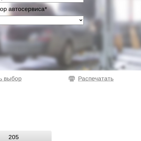
ор автосервиса*
ь выбор
Распечатать
205