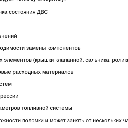
нка состояния ДВС
язнений
ходимости замены компонентов
элементов (крышки клапанной, сальника, ролика
новые расходных материалов
истем
прессии
раметров топливной системы
жности поломки и может занять от нескольких ча