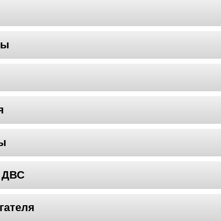
мы
я
мы
 ДВС
гателя