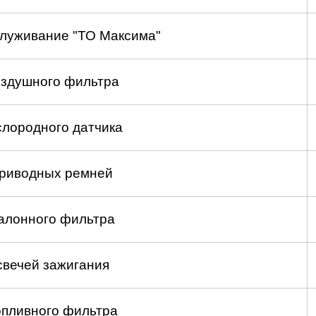
служивание "ТО Максима"
оздушного фильтра
слородного датчика
приводных ремней
алонного фильтра
свечей зажигания
опливного фильтра